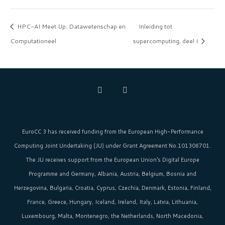
HPC-AI Meet Up: Datawetenschap en
Inleiding tot
Computationeel
supercomputing, deel I
EuroCC 3 has received funding from the
European High-Performance
Computing Joint Undertaking (JU)
under Grant Agreement No.101306701.
The JU receives support from the
European Union‘s
Digital Europe
Programme and Germany, Albania, Austria, Belgium, Bosnia and
Herzegovina, Bulgaria, Croatia, Cyprus, Czechia, Denmark, Estonia, Finland,
France, Greece, Hungary, Iceland, Ireland, Italy, Latvia, Lithuania,
Luxembourg, Malta, Montenegro, the Netherlands, North Macedonia,