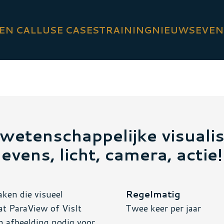
EN CALL
USE CASES
TRAINING
NIEUWS
EVEN
t wetenschappelijke visuali
vens, licht, camera, actie!
aken die visueel
Regelmatig
at ParaView of VisIt
Twee keer per jaar
 afbeelding nodig voor