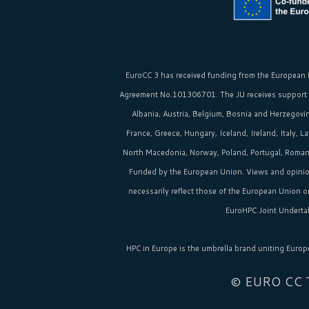
EuroCC 3 has received funding from the
European 
Agreement No.101306701. The JU receives support
Albania, Austria, Belgium, Bosnia and Herzegovina
France, Greece, Hungary, Iceland, Ireland, Italy, 
North Macedonia, Norway, Poland, Portugal, Romania
Funded by the European Union. Views and opinio
necessarily reflect those of the European Union 
EuroHPC Joint Undertak
HPC in Europe
is the umbrella brand uniting Europ
© EURO CC