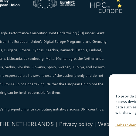
High-Performance Computing Joint Undertaking (JU)
under Grant
 from the
European Union‘s
Digital Europe Programme and Germany,
, Bulgaria, Croatia, Cyprus, Czechia, Denmark, Estonia, Finland,
Latvia, Lithuania, Luxembourg, Malta, Montenegro, the Netherlands,
, Serbia, Slovakia, Slovenia, Spain, Sweden, Türkiye, and Kosovo.
ns expressed are however those of the author(s)only and do not
or EuroHPC Joint Undertaking. Neither the European Union nor the
ing can be held responsible for them.
To provide 
access devi
data such a
e’s high-performance computing initiatives across 36+ countries.
withdrawing
 THE NETHERLANDS |
Privacy policy
| Website:
Sabi
Beheer die