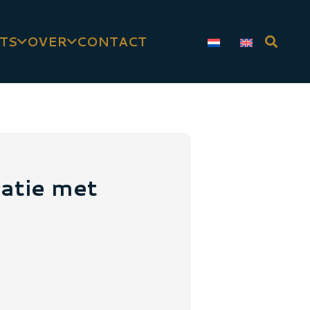
TS
OVER
CONTACT
satie met