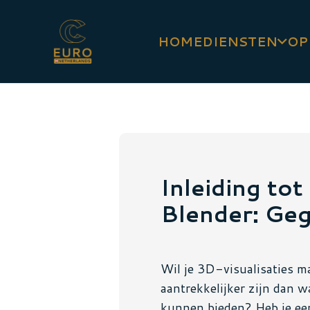
HOME
DIENSTEN
OP
Inleiding to
Blender: Gege
Wil je 3D-visualisaties m
aantrekkelijker zijn dan w
kunnen bieden? Heb je een