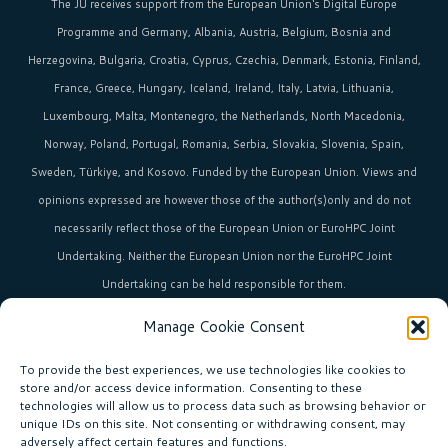
The JU receives support from the
European Union‘s
Digital Europe
Programme and Germany, Albania, Austria, Belgium, Bosnia and
Herzegovina, Bulgaria, Croatia, Cyprus, Czechia, Denmark, Estonia, Finland,
France, Greece, Hungary, Iceland, Ireland, Italy, Latvia, Lithuania,
Luxembourg, Malta, Montenegro, the Netherlands, North Macedonia,
Norway, Poland, Portugal, Romania, Serbia, Slovakia, Slovenia, Spain,
Sweden, Türkiye, and Kosovo. Funded by the European Union. Views and
opinions expressed are however those of the author(s)only and do not
necessarily reflect those of the European Union or EuroHPC Joint
Undertaking. Neither the European Union nor the EuroHPC Joint
Undertaking can be held responsible for them.
Manage Cookie Consent
HPC in Europe
is the umbrella brand uniting Europe’s high-performance
computing initiatives across 36+ countries.
To provide the best experiences, we use technologies like cookies to
store and/or access device information. Consenting to these
technologies will allow us to process data such as browsing behavior or
unique IDs on this site. Not consenting or withdrawing consent, may
Join our community!
adversely affect certain features and functions.