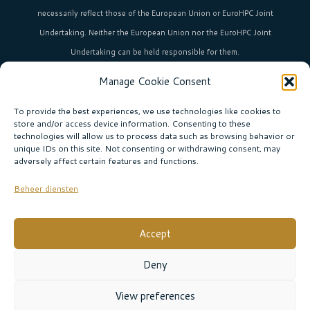
necessarily reflect those of the European Union or EuroHPC Joint
Undertaking. Neither the European Union nor the EuroHPC Joint
Undertaking can be held responsible for them.
Manage Cookie Consent
HPC in Europe
is the umbrella brand uniting Europe’s high-performance
computing initiatives across 36+ countries.
To provide the best experiences, we use technologies like cookies to
store and/or access device information. Consenting to these
technologies will allow us to process data such as browsing behavior or
unique IDs on this site. Not consenting or withdrawing consent, may
Join our community!
adversely affect certain features and functions.
Subscribe to the newsletter
Beheer diensten
Subscribe
Accept
© EURO CC THE NETHERLANDS |
Privacy policy
|
Deny
Website:
Sabine Boogaard
View preferences