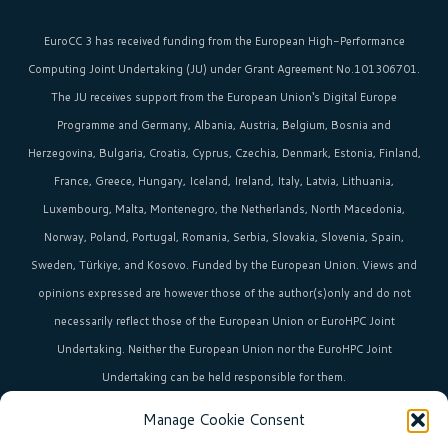
EuroCC 3 has received funding from the
European High-Performance
Computing Joint Undertaking (JU)
under Grant Agreement No.101306701.
The JU receives support from the
European Union‘s
Digital Europe
Programme and Germany, Albania, Austria, Belgium, Bosnia and
Herzegovina, Bulgaria, Croatia, Cyprus, Czechia, Denmark, Estonia, Finland,
France, Greece, Hungary, Iceland, Ireland, Italy, Latvia, Lithuania,
Luxembourg, Malta, Montenegro, the Netherlands, North Macedonia,
Norway, Poland, Portugal, Romania, Serbia, Slovakia, Slovenia, Spain,
Sweden, Türkiye, and Kosovo. Funded by the European Union. Views and
opinions expressed are however those of the author(s)only and do not
necessarily reflect those of the European Union or EuroHPC Joint
Undertaking. Neither the European Union nor the EuroHPC Joint
Undertaking can be held responsible for them.
Manage Cookie Consent
HPC in Europe
is the umbrella brand uniting Europe’s high-performance