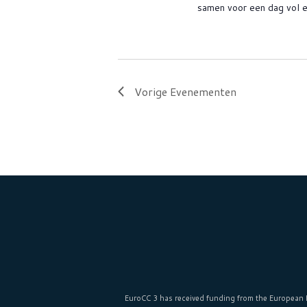
samen voor een dag vol ec
Vorige
Evenementen
EuroCC 3 has received funding from the
European 