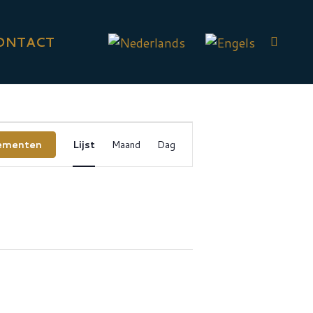
ONTACT
Evenement
ementen
Lijst
Maand
Dag
weergaven
navigatie