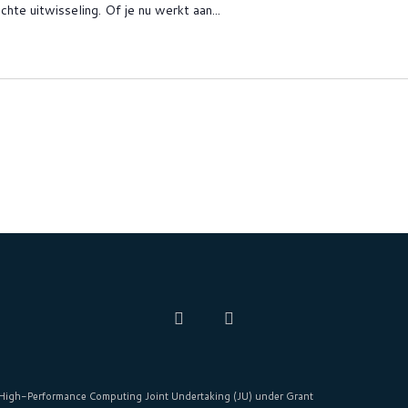
hte uitwisseling. Of je nu werkt aan...
High-Performance Computing Joint Undertaking (JU)
under Grant