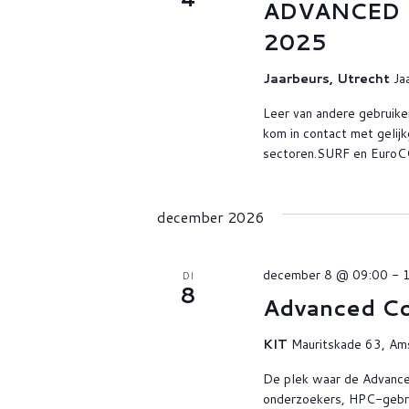
ADVANCED 
2025
Jaarbeurs, Utrecht
Ja
Leer van andere gebruike
kom in contact met gelij
sectoren.SURF en EuroCC
december 2026
december 8 @ 09:00
-
DI
8
Advanced C
KIT
Mauritskade 63, Am
De plek waar de Advan
onderzoekers, HPC-gebrui